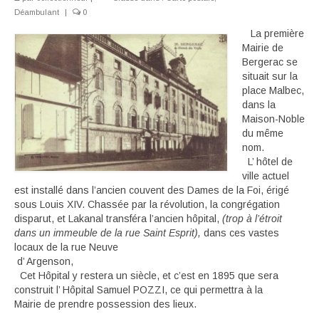
Déambulant
|
0
Déambulant
La première
Mairie de
Activité
Bergerac se
situait sur la
En suivant
place Malbec,
dans la
Carte souvenir
Maison-Noble
du même
nom.
L’ hôtel de
ville actuel
est installé dans l’ancien couvent des Dames de la Foi, érigé
sous Louis XIV. Chassée par la révolution, la congrégation
disparut, et Lakanal transféra l’ancien hôpital,
(trop à l’étroit
dans un immeuble de la rue Saint Esprit),
dans ces vastes
locaux de la rue Neuve
d’ Argenson,
Cet Hôpital y restera un siècle, et c’est en 1895 que sera
construit l’ Hôpital Samuel POZZI, ce qui permettra à la
Mairie de prendre possession des lieux.