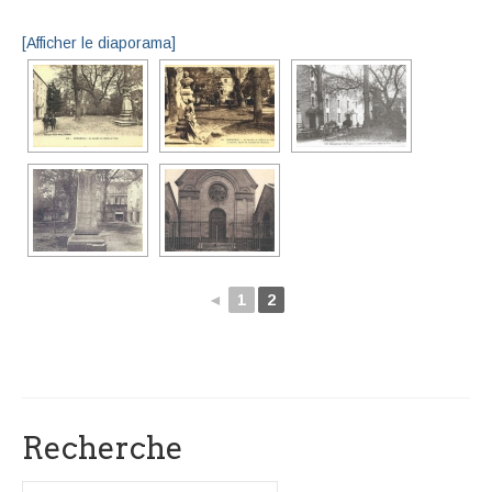
[Afficher le diaporama]
◄
1
2
Recherche