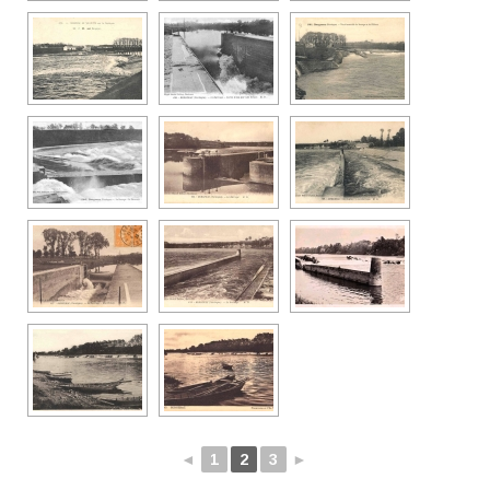
◄
1
2
3
►