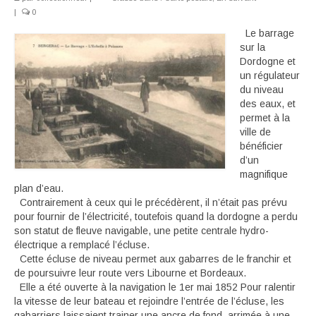
|
0
Déambulant
Le barrage
sur la
Activité
Dordogne et
un régulateur
En suivant
du niveau
des eaux, et
Carte souvenir
permet à la
ville de
bénéficier
d’un
magnifique
plan d’eau.
Contrairement à ceux qui le précédèrent, il n’était pas prévu
pour fournir de l’électricité, toutefois quand la dordogne a perdu
son statut de fleuve navigable, une petite centrale hydro-
électrique a remplacé l’écluse.
Cette écluse de niveau permet aux gabarres de le franchir et
de poursuivre leur route vers Libourne et Bordeaux.
Elle a été ouverte à la navigation le 1er mai 1852 Pour ralentir
la vitesse de leur bateau et rejoindre l’entrée de l’écluse, les
gabarriers laissaient trainer une ancre de fond, arrimée à une