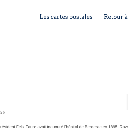
Les cartes postales
Retour à
0
résident Felix Faure avait inauguré l’hôpital de Bergerac en 1895, Ra