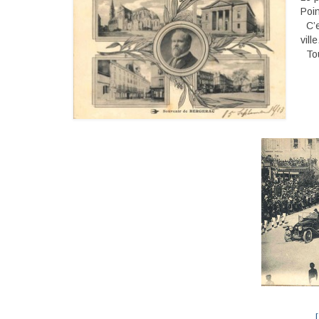
Poin
C’es
ville
Tout