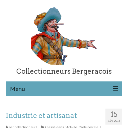
Collectionneurs Bergeracois
Menu
Les cartes postales
15
Industrie et artisanat
Retour à l’accueil
FÉV 2012
Catégories de cartes
par
collectionneur
|
Classé dans :
Activité
,
Carte postale
|