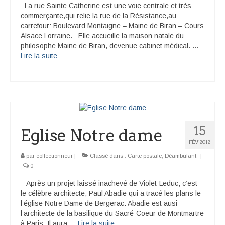
La rue Sainte Catherine est une voie centrale et très
commerçante,qui relie la rue de la Résistance,au
carrefour: Boulevard Montaigne – Maine de Biran – Cours
Alsace Lorraine. Elle accueille la maison natale du
philosophe Maine de Biran, devenue cabinet médical. …
Lire la suite­­
15
Eglise Notre dame
FÉV 2012
par
collectionneur
|
Classé dans :
Carte postale
,
Déambulant
|
0
Après un projet laissé inachevé de Violet-Leduc, c’est
le célèbre architecte, Paul Abadie qui a tracé les plans le
l’église Notre Dame de Bergerac. Abadie est ausi
l’architecte de la basilique du Sacré-Coeur de Montmartre
à Paris. Il aura …
Lire la suite­­