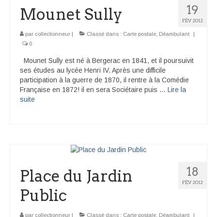
19
Mounet Sully
FÉV 2012
par
collectionneur
|
Classé dans :
Carte postale
,
Déambulant
|
0
Mounet Sully est né à Bergerac en 1841, et il poursuivit
ses études au lycée Henri IV. Après une difficile
participation à la guerre de 1870, il rentre à la Comédie
Française en 1872! il en sera Sociétaire puis …
Lire la
suite­­
18
Place du Jardin
FÉV 2012
Public
par
collectionneur
|
Classé dans :
Carte postale
,
Déambulant
|