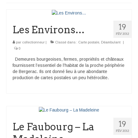
Déambulant
Activité
19
Les Environs…
FÉV 2012
En suivant
par
collectionneur
|
Classé dans :
Carte postale
,
Déambulant
|
0
Carte souvenir
Demeures bourgeoises, fermes, propriétés et châteaux
fournissent l’essentiel de l’habitat de la proche périphérie
de Bergerac. Ils ont donné lieu à une abondante
production de cartes postales un peu hétéroclite.
19
Le Faubourg – La
FÉV 2012