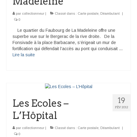
Madeleine
par
collectionneur
|
Classé dans :
Carte postale
,
Déambulant
|
0
Le quartier du Faubourg de La Madeleine offre une
superbe vue sur le Bergerac de la rive droite. De la
Fonsivade à la place Barbacane, s’érigeait un mur de
fortification qui défendait l’accès au pont qui conduisait …
Lire la suite­­
19
Les Ecoles –
FÉV 2012
L’Hôpital
par
collectionneur
|
Classé dans :
Carte postale
,
Déambulant
|
0