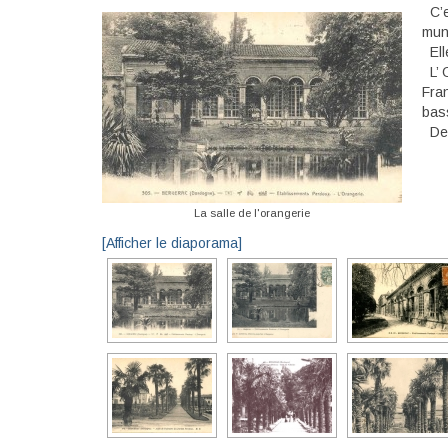
C’e
muni
Elle
L’ O
Fra
bas
Depu
La salle de l'orangerie
[Afficher le diaporama]