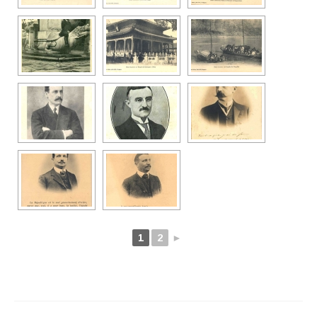
1
2
►