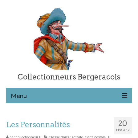
Collectionneurs Bergeracois
Menu
Les cartes postales
20
Les Personnalités
Retour à l’accueil
FÉV 2012
Catégories de cartes
par
collectionneur
|
Classé dans :
Activité
,
Carte postale
|