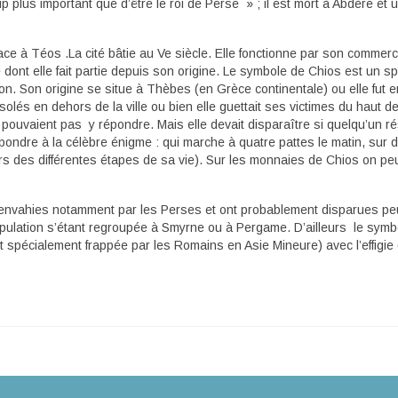
 plus important que d’être le roi de Perse » ; il est mort à Abdère et 
face à Téos .La cité bâtie au Ve siècle. Elle fonctionne par son commer
 dont elle fait partie depuis son origine. Le symbole de Chios est un s
ion. Son origine se situe à Thèbes (en Grèce continentale) ou elle fut 
lés en dehors de la ville ou bien elle guettait ses victimes du haut de
e pouvaient pas y répondre. Mais elle devait disparaître si quelqu’un ré
épondre à la célèbre énigme : qui marche à quatre pattes le matin, sur 
cours des différentes étapes de sa vie). Sur les monnaies de Chios on peu
s envahies notamment par les Perses et ont probablement disparues p
opulation s’étant regroupée à Smyrne ou à Pergame. D’ailleurs le symb
t spécialement frappée par les Romains en Asie Mineure) avec l’effigie