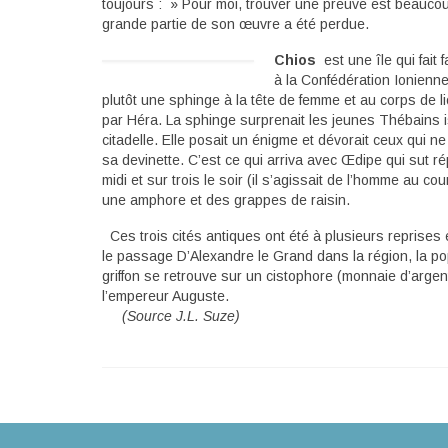
toujours : » Pour moi, trouver une preuve est beaucoup
grande partie de son œuvre a été perdue.
Chios
est une île qui fait 
à la Confédération Ionienne
plutôt une sphinge à la tête de femme et au corps de l
par Héra. La sphinge surprenait les jeunes Thébains iso
citadelle. Elle posait un énigme et dévorait ceux qui n
sa devinette. C’est ce qui arriva avec Œdipe qui sut r
midi et sur trois le soir (il s’agissait de l’homme au 
une amphore et des grappes de raisin.
Ces trois cités antiques ont été à plusieurs reprise
le passage D’Alexandre le Grand dans la région, la p
griffon se retrouve sur un cistophore (monnaie d’argen
l’empereur Auguste.
(Source J.L. Suze)