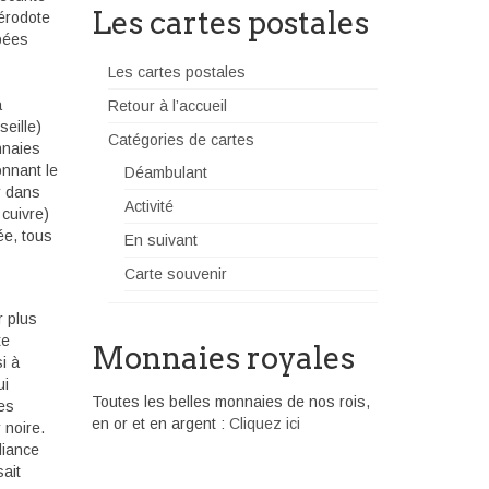
Les cartes postales
Hérodote
opées
Les cartes postales
a
Retour à l’accueil
seille)
Catégories de cartes
nnaies
nnant le
Déambulant
r dans
Activité
cuivre)
ée, tous
En suivant
Carte souvenir
r plus
te
Monnaies royales
i à
ui
Toutes les belles monnaies de nos rois,
ies
en or et en argent :
Cliquez ici
 noire.
liance
ait