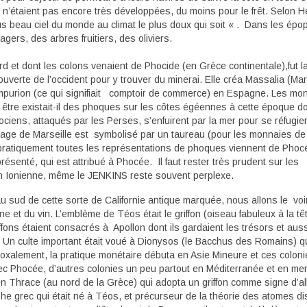
es n’étaient pas encore très développées, du moins pour le frêt. Selon 
lus beau ciel du monde au climat le plus doux qui soit « . Dans les ép
gers, des arbres fruitiers, des oliviers.
rd et dont les colons venaient de Phocide (en Grèce continentale),fut l
uverte de l’occident pour y trouver du minerai. Elle créa Massalia (Mar
 Impurion (ce qui signifiait comptoir de commerce) en Espagne. Les mo
tre existait-il des phoques sur les côtes égéennes à cette époque do
iens, attaqués par les Perses, s’enfuirent par la mer pour se réfugie
yage de Marseille est symbolisé par un taureau (pour les monnaies de 
 pratiquement toutes les représentations de phoques viennent de Phoc
résenté, qui est attribué à Phocée. Il faut rester très prudent sur les
ation Ionienne, même le JENKINS reste souvent perplexe.
au sud de cette sorte de Californie antique marquée, nous allons le voi
gne et du vin. L’emblème de Téos était le griffon (oiseau fabuleux à la tê
iffons étaient consacrés à Apollon dont ils gardaient les trésors et auss
n. Un culte important était voué à Dionysos (le Bacchus des Romains) q
doxalement, la pratique monétaire débuta en Asie Mineure et ces colon
c Phocée, d’autres colonies un peu partout en Méditerranée et en mer
en Thrace (au nord de la Grèce) qui adopta un griffon comme signe d’al
e grec qui était né à Téos, et précurseur de la théorie des atomes dis