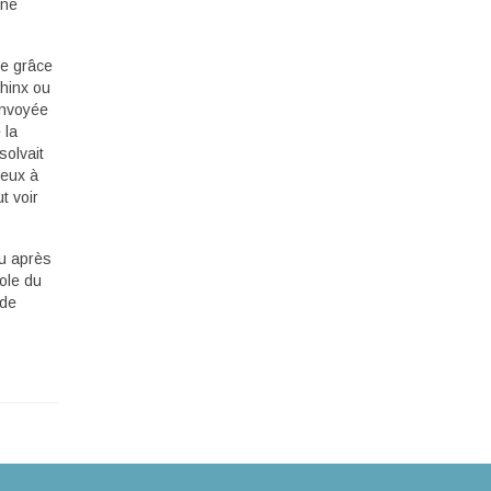
une
ce grâce
phinx ou
envoyée
 la
solvait
deux à
t voir
eu après
ole du
 de