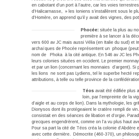
en cabotant d’un port à l’autre, car les voies terrestr
d’Halicarnasse, » les Ioniens s’installèrent sous le p
d’Homère, on apprend qu’il y avait des vignes, des pota
Phocée:
située la plus au no
première à se lancer à la déco
vers 600 av JC mais aussi Vélia (en Italie du sud) et
archaïques de Phocée représentent un phoque (peut ê
nom de Phoka à la cité antique. En 546 av JC les Phoc
leurs colonies situées en occident. Le premier monna
et par un lion (concernant les monnaies d’argent). Si
les lions ne sont pas Lydiens, tel le superbe hecté rep
attributions, à telle ou telle province de la confédér
Téos
avait été édifiée plus 
loin, par l’empreinte de la vi
d’aigle et au corps de lion). Dans la mythologie, les gr
Dionysos dont ils protégeaient le cratère rempli de vi
consistait en des séances de libation et d’orgie. Para
grecques engendrèrent, comme on l’a vu plus haut ave
Pour sa part la cité de Téos créa la colonie d’Abdère 
avec cette dernière. Démocrite (460-370), un philosoph