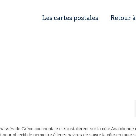
Les cartes postales
Retour à
assés de Grèce continentale et s’installèrent sur la côte Anatolienne
t pour objectif de permettre à leurs navires de suivre la côte en toute s