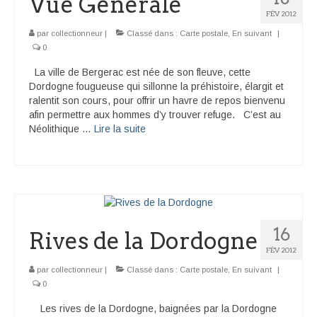
Vue Générale
FÉV 2012
par
collectionneur
|
Classé dans :
Carte postale
,
En suivant
|
0
La ville de Bergerac est née de son fleuve, cette
Dordogne fougueuse qui sillonne la préhistoire, élargit et
ralentit son cours, pour offrir un havre de repos bienvenu
afin permettre aux hommes d’y trouver refuge. C’est au
Néolithique …
Lire la suite­­
16
Rives de la Dordogne
FÉV 2012
par
collectionneur
|
Classé dans :
Carte postale
,
En suivant
|
0
Les rives de la Dordogne, baignées par la Dordogne