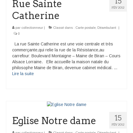
15
Rue Sainte
FÉV 2012
Catherine
par
collectionneur
|
Classé dans :
Carte postale
,
Déambulant
|
0
La rue Sainte Catherine est une voie centrale et très
commerçante,qui relie la rue de la Résistance,au
carrefour: Boulevard Montaigne – Maine de Biran – Cours
Alsace Lorraine. Elle accueille la maison natale du
philosophe Maine de Biran, devenue cabinet médical. …
Lire la suite­­
15
Eglise Notre dame
FÉV 2012
par
collectionneur
|
Classé dans :
Carte postale
,
Déambulant
|