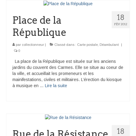
Déambulant
18
Place de la
Activité
FÉV 2012
République
En suivant
par
collectionneur
|
Classé dans :
Carte postale
,
Déambulant
|
Carte souvenir
0
La place de la République est située sur les anciens
jardins du couvent des Carmes. Elle se situe au coeur de
la ville, et accueillait les promeneurs et les
mainifestations, civiles et militaires. L’érection du kiosque
à musique en …
Lire la suite­­
18
Rue de la Résistance