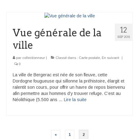
12
Vue générale de la
SEP 2011
ville
par
collectionneur
|
Classé dans :
Carte postale
,
En suivant
|
0
La ville de Bergerac est née de son fleuve, cette
Dordogne fougueuse qui sillonne la préhistoire, élargit et
ralentit son cours, pour offrir un havre de repos bienvenu
afin permettre aux hommes d’y trouver refuge. C’est au
Néolithique (5.500 ans …
Lire la suite­­
Navigation
«
1
2