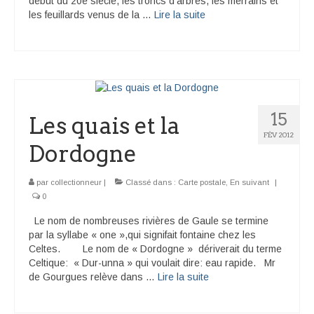
début du 20è siècle, les troncs d’arbres, les merrains et
les feuillards venus de la …
Lire la suite­­
15
Les quais et la
FÉV 2012
Dordogne
par
collectionneur
|
Classé dans :
Carte postale
,
En suivant
|
0
Le nom de nombreuses rivières de Gaule se termine
par la syllabe « one »,qui signifait fontaine chez les
Celtes. Le nom de « Dordogne » dériverait du terme
Celtique: « Dur-unna » qui voulait dire: eau rapide. Mr
de Gourgues relève dans …
Lire la suite­­