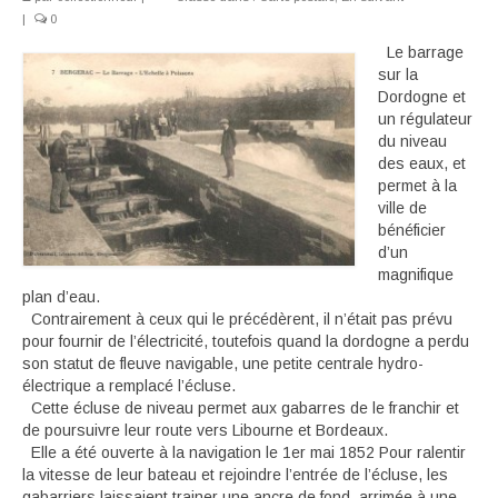
|
0
Déambulant
Le barrage
sur la
Activité
Dordogne et
un régulateur
En suivant
du niveau
des eaux, et
Carte souvenir
permet à la
ville de
bénéficier
d’un
magnifique
plan d’eau.
Contrairement à ceux qui le précédèrent, il n’était pas prévu
pour fournir de l’électricité, toutefois quand la dordogne a perdu
son statut de fleuve navigable, une petite centrale hydro-
électrique a remplacé l’écluse.
Cette écluse de niveau permet aux gabarres de le franchir et
de poursuivre leur route vers Libourne et Bordeaux.
Elle a été ouverte à la navigation le 1er mai 1852 Pour ralentir
la vitesse de leur bateau et rejoindre l’entrée de l’écluse, les
gabarriers laissaient trainer une ancre de fond, arrimée à une